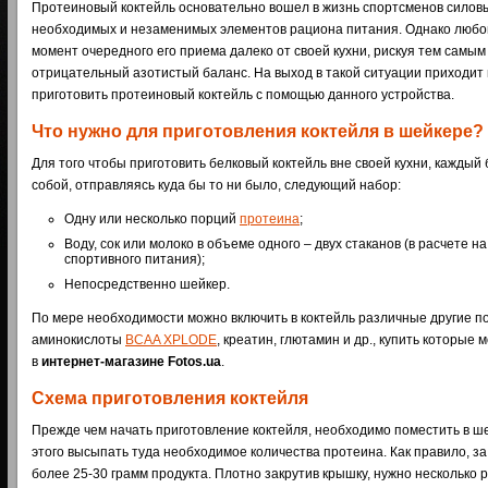
Протеиновый коктейль основательно вошел в жизнь спортсменов силовых
необходимых и незаменимых элементов рациона питания. Однако любой
момент очередного его приема далеко от своей кухни, рискуя тем самым 
отрицательный азотистый баланс. На выход в такой ситуации приходит 
приготовить протеиновый коктейль с помощью данного устройства.
Что нужно для приготовления коктейля в шейкере?
Для того чтобы приготовить белковый коктейль вне своей кухни, каждый
собой, отправляясь куда бы то ни было, следующий набор:
Одну или несколько порций
протеина
;
Воду, сок или молоко в объеме одного – двух стаканов (в расчете н
спортивного питания);
Непосредственно шейкер.
По мере необходимости можно включить в коктейль различные другие п
аминокислоты
BCAA XPLODE
, креатин, глютамин и др., купить которые
в
интернет-магазине Fotos.ua
.
Схема приготовления коктейля
Прежде чем начать приготовление коктейля, необходимо поместить в ше
этого высыпать туда необходимое количества протеина. Как правило, з
более 25-30 грамм продукта. Плотно закрутив крышку, нужно несколько 