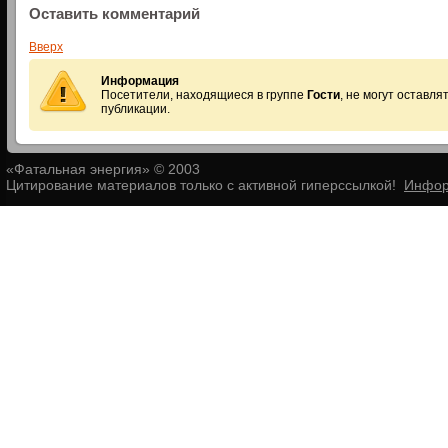
Оставить комментарий
Вверх
Информация
Посетители, находящиеся в группе
Гости
, не могут оставл
публикации.
«Фатальная энергия» © 2003
Цитирование материалов только с активной гиперссылкой!
Инфор