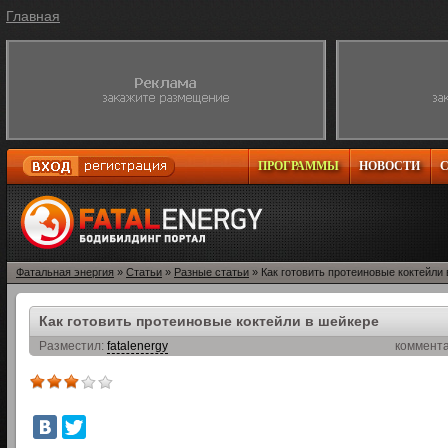
Главная
ПРОГРАММЫ
НОВОСТИ
Фатальная энергия
»
Статьи
»
Разные статьи
» Как готовить протеиновые коктейли
Как готовить протеиновые коктейли в шейкере
Разместил:
fatalenergy
коммент