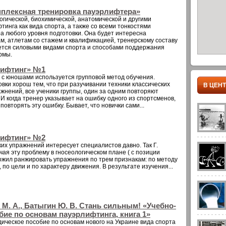
мплексная тренировка пауэрлифтера»
огической, биохимической, анатомической и другими
инга как вида спорта, а также со всеми тонкостями
 любого уровня подготовки. Она будет интересна
, атлетам со стажем и квалификацией, тренерскому составу
уется силовыми видами спорта и способами поддержания
рмы.
лифтинг» №1
 с юношами используется групповой метод обучения.
вки хорош тем, что при разучивании техники классических
В ЦЕН
жнений, все ученики группы, один за одним повторяют
И когда тренер указывает на ошибку одного из спортсменов,
повторять эту ошибку. Бывает, что новички сами...
лифтинг» №2
х упражнений интересует специалистов давно. Так Г.
чая эту проблему в гносеологическом плане ( с позиции
ожил ранжировать упражнения по трем признакам: по методу
по цели и по характеру движения. В результате изучения...
в М. А., Батыгин Ю. В. Стань сильным! «Учебно-
ие по основам пауэрлифтинга, книга 1»
ическое пособие по основам нового на Украине вида спорта