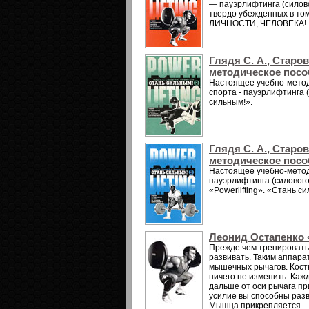
— пауэрлифтинга (силов
твердо убежденных в том
ЛИЧНОСТИ, ЧЕЛОВЕКА!
Глядя С. А., Старо
методическое пособ
Настоящее учебно-метод
спорта - пауэрлифтинга 
сильным!».
Глядя С. А., Старо
методическое пособ
Настоящее учебно-метод
пауэрлифтинга (силового
«Powerlifting». «Стань си
Леонид Остапенко 
Прежде чем тренировать 
развивать. Таким аппара
мышечных рычагов. Кост
ничего не изменить. Каж
дальше от оси рычага пр
усилие вы способны разв
Мышца прикрепляется...