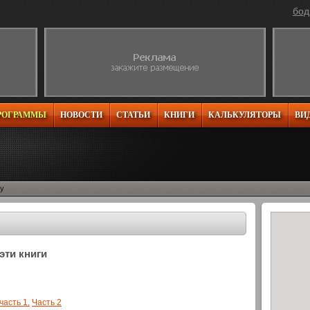
бод
РОГРАММЫ
НОВОСТИ
СТАТЬИ
КНИГИ
КАЛЬКУЛЯТОРЫ
ВИ
гу
эти книги
асть 1.
Часть 2