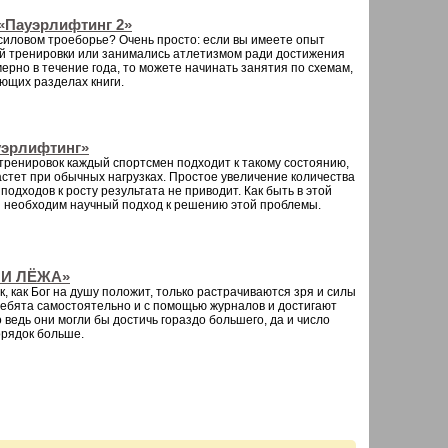
«Пауэрлифтинг 2»
 силовом троеборье? Очень просто: если вы имеете опыт
й тренировки или занимались атлетизмом ради достижения
ерно в течение года, то можете начинать занятия по схемам,
ющих разделах книги.
уэрлифтинг»
тренировок каждый спортсмен подходит к такому состоянию,
растет при обычных нагрузках. Простое увеличение количества
подходов к росту результата не приводит. Как быть в этой
и необходим научный подход к решению этой проблемы.
МИ ЛЁЖА»
, как Бог на душу положит, только растрачиваются зря и силы
ребята самостоятельно и с помощью журналов и достигают
 ведь они могли бы достичь гораздо большего, да и число
орядок больше.