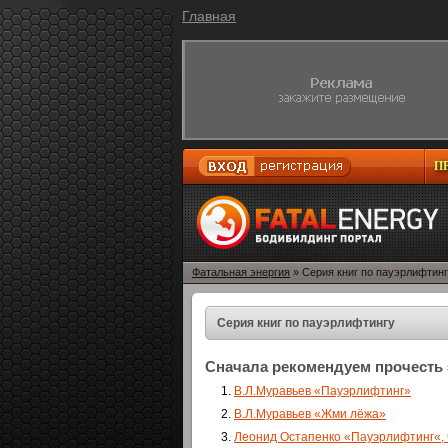
Главная
П
Фатальная энергия
» Серия книг по пауэрлифтин
Серия книг по пауэрлифтингу
Сначала рекомендуем прочесть 
В.Л.Муравьев «Пауэрлифтинг»
В.Л.Муравьев «Жми лёжа»
Леонид Остапенко «Пауэрлифтинг«, ч