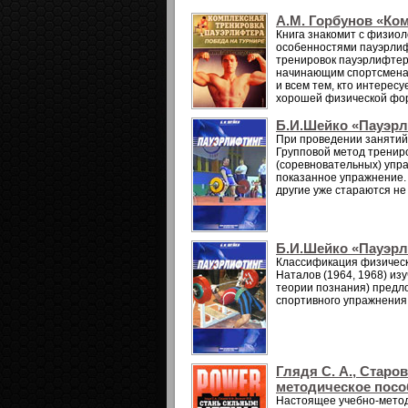
А.М. Горбунов «Ко
Книга знакомит с физиол
особенностями пауэрлифт
тренировок пауэрлифтера
начинающим спортсменам
и всем тем, кто интерес
хорошей физической фо
Б.И.Шейко «Пауэр
При проведении занятий
Групповой метод трениро
(соревновательных) упра
показанное упражнение. 
другие уже стараются не 
Б.И.Шейко «Пауэр
Классификация физически
Наталов (1964, 1968) изу
теории познания) предл
спортивного упражнения, 
Глядя С. А., Старо
методическое пособ
Настоящее учебно-метод