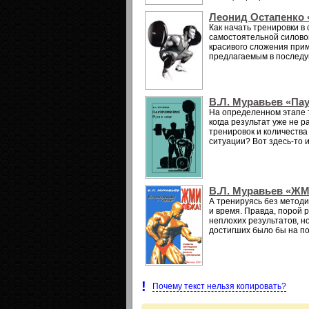
Леонид Остапенко 
Как начать тренировки в
самостоятельной силово
красивого сложения прим
предлагаемым в последу
В.Л. Муравьев «Па
На определенном этапе 
когда результат уже не 
тренировок и количества 
ситуации? Вот здесь-то 
В.Л. Муравьев «Ж
А тренируясь без методик
и время. Правда, порой 
неплохих результатов, но
достигших было бы на п
!
Почему текст нельзя копировать?