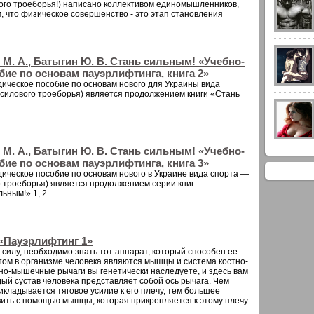
ого троеборья!) написано коллективом единомышленников,
, что физическое совершенство - это этап становления
в М. А., Батыгин Ю. В. Стань сильным! «Учебно-
ие по основам пауэрлифтинга, книга 2»
ическое пособие по основам нового для Украины вида
(силового троеборья) является продолжением книги «Стань
в М. А., Батыгин Ю. В. Стань сильным! «Учебно-
ие по основам пауэрлифтинга, книга 3»
ическое пособие по основам нового в Украине вида спорта —
 троеборья) является продолжением серии книг
льным!» 1, 2.
«Пауэрлифтинг 1»
силу, необходимо знать тот аппарат, который способен ее
том в организме человека являются мышцы и система костно-
но-мышечные рычаги вы генетически наследуете, и здесь вам
дый сустав человека представляет собой ось рычага. Чем
икладывается тяговое усилие к его плечу, тем большее
ить с помощью мышцы, которая прикрепляется к этому плечу.