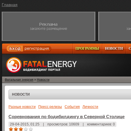
Главная
ПРОГРАММЫ
НОВОСТИ
Фатальная энергия
»
Новости
НОВОСТИ
Разные новости
Пресс релизы
События
Личности
Соревнования по бодибилдингу в Северной Столице
29-04-2015, 01:25
|
просмотров: 10609
|
комментариев: 0