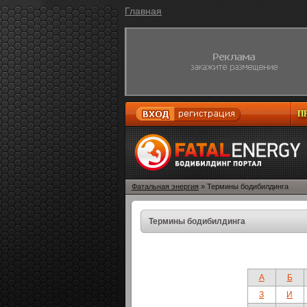
Главная
П
Фатальная энергия
» Термины бодибилдинга
Термины бодибилдинга
А
Б
З
И