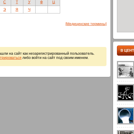
С
Т
У
Ф
Ц
Э
Я
Ч
[Медицинские термины]
В ЦЕН
шли на сайт как незарегистрированный пользователь.
стрироваться
либо войти на сайт под своим именем.