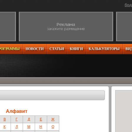
бод
РОГРАММЫ
НОВОСТИ
СТАТЬИ
КНИГИ
КАЛЬКУЛЯТОРЫ
ВИ
Алфавит
В
Г
Д
Е
Ж
К
Л
М
Н
О