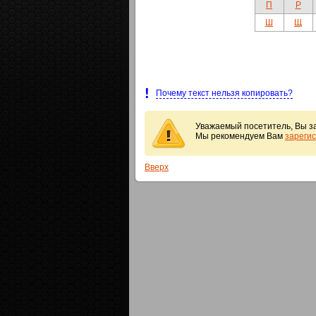
П
Р
Ш
Щ
!
Почему текст нельзя копировать?
Уважаемый посетитель, Вы за
Мы рекомендуем Вам
зареги
Вверх