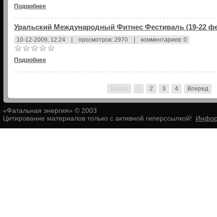
Подробнее
Уральский Международный Фитнес Фестиваль (19-22 фе
10-12-2009, 12:24
|
просмотров: 2970
|
комментариев: 0
Подробнее
Назад
1
2
3
4
Вперед
«Фатальная энергия» © 2003
Цитирование материалов только с активной гиперссылкой!
Инфор