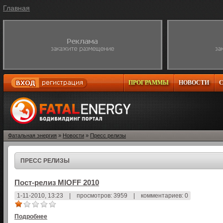
Главная
ПРОГРАММЫ
НОВОСТИ
Фатальная энергия
»
Новости
»
Пресс релизы
ПРЕСС РЕЛИЗЫ
Пост-релиз MIOFF 2010
1-11-2010, 13:23
|
просмотров: 3959
|
комментариев: 0
Подробнее