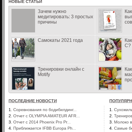
НОВЫЕ СТАТЬИ
Зачем нужно
Как
медитировать: 3 простых
вы
причины
со
Самокаты 2021 года
Как
С?
Тренировки онлайн с
Ка
Motify
мас
про
ПОСЛЕДНИЕ НОВОСТИ
ПОПУЛЯРН
1.
Соревнования по бодибилдинг...
1.
Сухожиль
2.
Отчет с OLYMPIA AMATEUR AFR...
2.
Трениров
3.
Отчет с 2014 Phoenix Pro Pr...
3.
Молоко в
4.
Приближается IFBB Europa Ph...
4.
Самые б