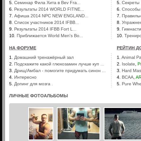
5.
Семинар Фила Хита в Bev Fra...
5.
Секреты 
6.
Результаты 2014 WORLD FITNE...
6.
Способы 
7.
Афиша 2014 NPC NEW ENGLAND...
7.
Правильн
8.
Список участников 2014 IFBB...
8.
Упражнен
9.
Результаты 2014 IFBB Fort L...
9.
Гимнасти
10.
Приближается World Men's Bo...
10.
Трениро
НА ФОРУМЕ
РЕЙТИН Д
1.
Домашний тренажёрный зал
1.
Animal P
2.
Подскажите какой глюкозамин лучше куп ...
2.
Isolate
,
P
3.
Дрищ/Амбал - помогите придумать синон ...
3.
Hard Mass
4.
Интересно
4.
BCAA
,
A
5.
Допинг для мозга .
5.
Pure Wh
ЛИЧНЫЕ ФОТОАЛЬБОМЫ