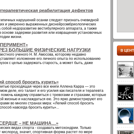
зитерапевтическая реабилитация дефектов
типичных нарушений осанки следует признать очевидной
гких и умеренно выраженных диснейроэмбриологических
а собой недоразвитие вестибулярного аппарата, а также
в основе задержки развития или извращения установочных
годии жизни.
КСПЕРИМЕНТ»
ЕЗ БОЛЬШИЕ ФИЗИЧЕСКИЕ НАГРУЗКИ
В ЦЕН
вестного ученого Н. М. Амосова, которому недавно
дставляет изложение его личного опыта по использованию
узок с целью задержать старость, а может быть, даже
ий способ бросить курить»
нитью проходящая через все книги Аллена Карра — это
мом деле, его талант и его усилия как писателя и терапевта
 помочь каждому справиться с тревогами и страхами, которые
й жизнью и наслаждаться ею. Это ярко демонстрируют его
ерами во многих странах мира: «Легкий способ бросить
пособ навсегда бросить курить»...
 «СЕРДЦЕ – НЕ МАШИНА…»
ческих видах спорта - создавать митохондрии. Только
 кислород, значит, спортивная форма растет по мере