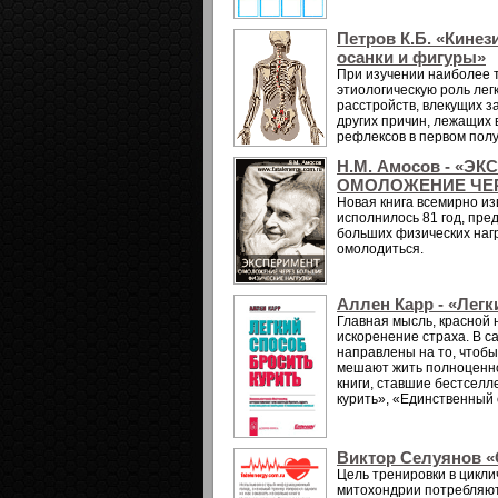
Петров К.Б. «Кине
осанки и фигуры»
При изучении наиболее 
этиологическую роль ле
расстройств, влекущих з
других причин, лежащих 
рефлексов в первом полу
Н.М. Амосов - «Э
ОМОЛОЖЕНИЕ ЧЕР
Новая книга всемирно из
исполнилось 81 год, пре
больших физических нагр
омолодиться.
Аллен Карр - «Легк
Главная мысль, красной 
искоренение страха. В са
направлены на то, чтобы
мешают жить полноценно
книги, ставшие бестселл
курить», «Единственный с
Виктор Селуянов
Цель тренировки в цикли
митохондрии потребляют