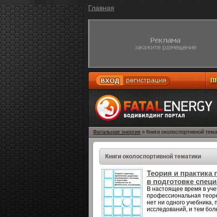
Главная
П
Фатальная энергия
» Книги околоспортивной тем
Книги околоспортивной тематики
Теория и практика
в подготовке спец
В настоящее время в уче
профессиональная теорет
нет ни одного учебника,
исследований, и тем бол