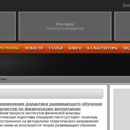
бод
РОГРАММЫ
НОВОСТИ
СТАТЬИ
КНИГИ
КАЛЬКУЛЯТОРЫ
ВИ
атики
 применения дидактики развивающего обучения
иалистов по физическому воспитанию
бном процессе институтов физической культуры
ическая подготовка специалистов отсутствует, поскольку
 построенного на методологии теоретического направления
ее никак не используется теория развивающего обучения.