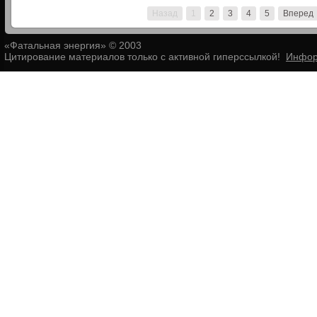
Назад
1
2
3
4
5
Вперед
«Фатальная энергия» © 2003
Цитирование материалов только с активной гиперссылкой!
Инфор