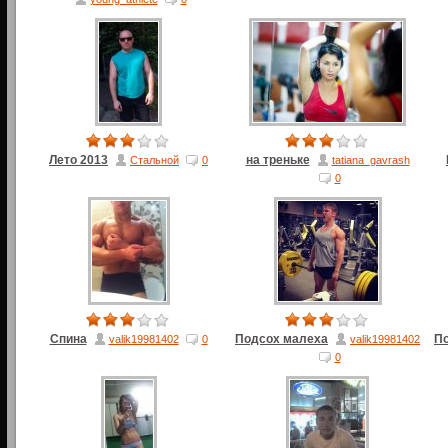
Лето 2013
на треньке
Стальной
0
tatiana_gavrash
0
Спина
Подсох малеха
П
valik19981402
0
valik19981402
0