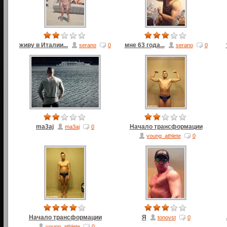
живу в Италии...
мне 63 года...
serano
0
serano
0
ma3aj
Начало трансформации
ma3aj
0
young_athlete
0
Начало трансформации
Я
tonovst
0
young_athlete
0