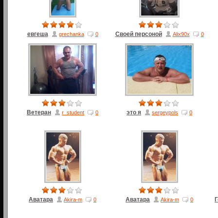
евгеша
Своей персоной
grechanka
0
Alix90x
0
Ветеран
это я
r_student
0
sergeypols
0
Аватара
Аватара
Г
Akira-m
0
Akira-m
0