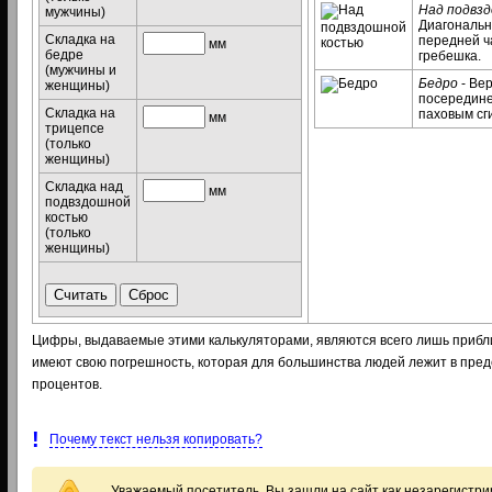
Над подвз
мужчины)
Диагональн
Складка на
передней ч
мм
бедре
гребешка.
(мужчины и
Бедро
- Ве
женщины)
посередине
Складка на
паховым сг
мм
трицепсе
(только
женщины)
Складка над
мм
подвздошной
костью
(только
женщины)
Цифры, выдаваемые этими калькуляторами, являются всего лишь приб
имеют свою погрешность, которая для большинства людей лежит в пред
процентов.
!
Почему текст нельзя копировать?
Уважаемый посетитель, Вы зашли на сайт как незарегистр