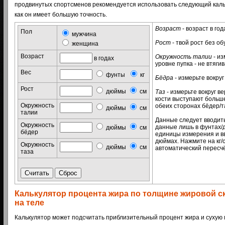
продвинутых спортсменов рекомендуется использовать следующий кальк
как он имеет большую точность.
Возраст
- возраст в год
Пол
мужчина
Рост
- твой рост без об
женщина
Возраст
Окружность талии
- из
в годах
уровне пупка - не втяги
Вес
фунты
кг
Бёдра
- измерьте вокруг
Рост
дюймы
см
Таз
- измерьте вокруг ве
кости выступают больше
Окружность
обеих сторонах бёдер/т
дюймы
см
талии
Данные следует вводить 
Окружность
данные лишь в фунтах/д
дюймы
см
бёдер
единицы измерения и в
дюймах. Нажмите на кг/
Окружность
дюймы
см
автоматический пересчёт
таза
Калькулятор процента жира по толщине жировой ск
на теле
Калькулятор может подсчитать приблизительный процент жира и сухую