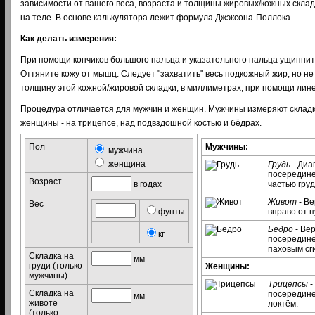
зависимости от вашего веса, возраста и толщины жировых/кожных склад
на теле. В основе калькулятора лежит формула Джэксона-Поллока.
Как делать измерения:
При помощи кончиков большого пальца и указательного пальца ущипните
Оттяните кожу от мышц. Следует "захватить" весь подкожный жир, но н
толщину этой кожной/жировой складки, в миллиметрах, при помощи лине
Процедура отличается для мужчин и женщин. Мужчины измеряют складки 
женщины - на трицепсе, над подвздошной костью и бёдрах.
Пол
Мужчины:
мужчина
женщина
Грудь
- Диа
посередине
Возраст
в годах
частью гру
Живот
- Ве
Вес
фунты
вправо от п
Бедро
- Ве
кг
посередине
паховым сг
Складка на
мм
груди (только
Женщины:
мужчины)
Трицепсы
-
Складка на
посередине
мм
животе
локтём.
(только