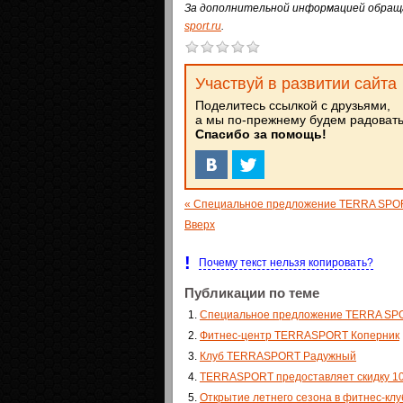
За дополнительной информацией обращайт
sport.ru
.
Участвуй в развитии сайта
Поделитесь ссылкой с друзьями,
а мы по-прежнему будем радовать 
Спасибо за помощь!
« Специальное предложение TERRA SPO
Вверх
!
Почему текст нельзя копировать?
Публикации по теме
Специальное предложение TERRA SP
Фитнес-центр TERRASPORT Коперник
Клуб TERRASPORT Радужный
TERRASPORT предоставляет скидку 1
Открытие летнего сезона в фитнес-к