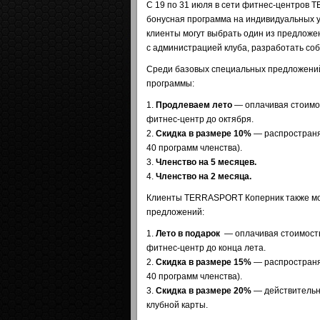
С 19 по 31 июля в сети фитнес-центров
бонусная программа на индивидуальных у
клиенты могут выбрать один из предлож
с администрацией клуба, разработать с
Среди базовых специальных предложени
программы:
1.
Продлеваем лето
— оплачивая стоимос
фитнес-центр до октября.
2.
Скидка в размере 10%
— распространяе
40 программ членства).
3.
Членство на 5 месяцев.
4.
Членство на 2 месяца.
Клиенты TERRASPORT Коперник также мог
предложений:
1.
Лето в подарок
— оплачивая стоимость
фитнес-центр до конца лета.
2.
Скидка в размере 15%
— распространяе
40 программ членства).
3.
Скидка в размере 20%
— действительн
клубной карты.