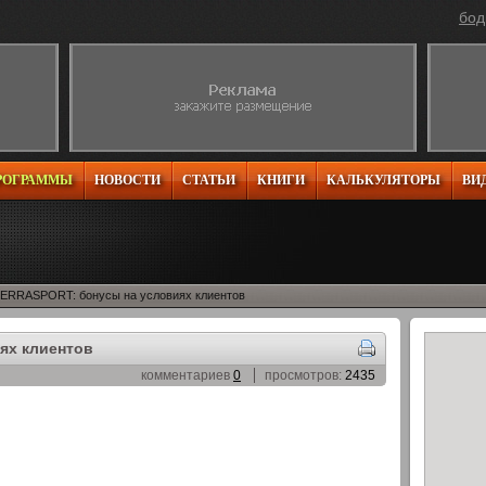
бод
РОГРАММЫ
НОВОСТИ
СТАТЬИ
КНИГИ
КАЛЬКУЛЯТОРЫ
ВИ
ERRASPORT: бонусы на условиях клиентов
ях клиентов
комментариев
0
просмотров:
2435