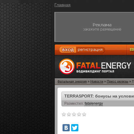
Главная
П
Фатальная энергия
»
Новости
»
Пресс релизы
» T
TERRASPORT: бонусы на услови
Разместил:
fatalenergy