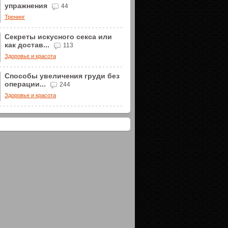
упражнения
44
Тренинг
Секреты искусного секса или
как достав...
113
Здоровье и красота
Способы увеличения груди без
операции...
244
Здоровье и красота