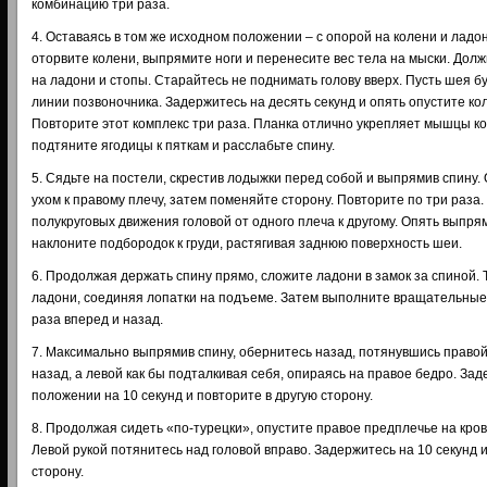
комбинацию три раза.
4. Оставаясь в том же исходном положении – с опорой на колени и ладо
оторвите колени, выпрямите ноги и перенесите вес тела на мыски. Долж
на ладони и стопы. Старайтесь не поднимать голову вверх. Пусть шея 
линии позвоночника. Задержитесь на десять секунд и опять опустите ко
Повторите этот комплекс три раза. Планка отлично укрепляет мышцы кор
подтяните ягодицы к пяткам и расслабьте спину.
5. Сядьте на постели, скрестив лодыжки перед собой и выпрямив спину
ухом к правому плечу, затем поменяйте сторону. Повторите по три раза
полукруговых движения головой от одного плеча к другому. Опять выпр
наклоните подбородок к груди, растягивая заднюю поверхность шеи.
6. Продолжая держать спину прямо, сложите ладони в замок за спиной. 
ладони, соединяя лопатки на подъеме. Затем выполните вращательные
раза вперед и назад.
7. Максимально выпрямив спину, обернитесь назад, потянувшись правой
назад, а левой как бы подталкивая себя, опираясь на правое бедро. За
положении на 10 секунд и повторите в другую сторону.
8. Продолжая сидеть «по-турецки», опустите правое предплечье на кро
Левой рукой потянитесь над головой вправо. Задержитесь на 10 секунд и
сторону.