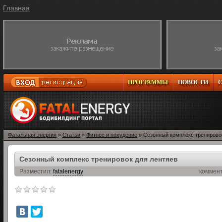
Главная
ПРОГРАММЫ
НОВОСТИ
Фатальная энергия
»
Статьи
»
Фитнес и похудение
» Сезонный комплекс тренирово
Сезонный комплекс тренировок для лентяев
Разместил:
fatalenergy
коммен