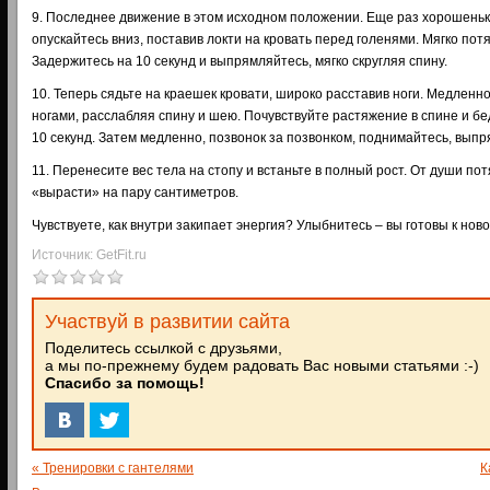
9. Последнее движение в этом исходном положении. Еще раз хорошеньк
опускайтесь вниз, поставив локти на кровать перед голенями. Мягко пот
Задержитесь на 10 секунд и выпрямляйтесь, мягко скругляя спину.
10. Теперь сядьте на краешек кровати, широко расставив ноги. Медленн
ногами, расслабляя спину и шею. Почувствуйте растяжение в спине и бе
10 секунд. Затем медленно, позвонок за позвонком, поднимайтесь, выпр
11. Перенесите вес тела на стопу и встаньте в полный рост. От души пот
«вырасти» на пару сантиметров.
Чувствуете, как внутри закипает энергия? Улыбнитесь – вы готовы к нов
Источник: GetFit.ru
Участвуй в развитии сайта
Поделитесь ссылкой с друзьями,
а мы по-прежнему будем радовать Вас новыми статьями :-)
Спасибо за помощь!
« Тренировки с гантелями
К