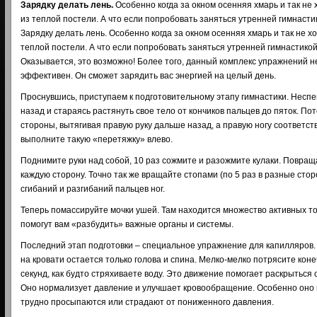
Зарядку делать лень.
Особенно когда за окном осенняя хмарь и так не
из теплой постели. А что если попробовать заняться утренней гимнастик
Зарядку делать лень. Особенно когда за окном осенняя хмарь и так не х
теплой постели. А что если попробовать заняться утренней гимнастикой
Оказывается, это возможно! Более того, данный комплекс упражнений не
эффективен. Он сможет зарядить вас энергией на целый день.
Проснувшись, приступаем к подготовительному этапу гимнастики. Неспе
назад и стараясь растянуть свое тело от кончиков пальцев до пяток. По
стороны, вытягивая правую руку дальше назад, а правую ногу соответс
выполните такую «перетяжку» влево.
Поднимите руки над собой, 10 раз сожмите и разожмите кулаки. Повраща
каждую сторону. Точно так же вращайте стопами (по 5 раз в разные сто
сгибаний и разгибаний пальцев ног.
Теперь помассируйте мочки ушей. Там находится множество активных то
помогут вам «разбудить» важные органы и системы.
Последний этап подготовки – специальное упражнение для капилляров. 
на кровати остается только голова и спина. Мелко-мелко потрясите кон
секунд, как будто стряхиваете воду. Это движение помогает раскрыться
Оно нормализует давление и улучшает кровообращение. Особенно оно
трудно просыпаются или страдают от пониженного давления.