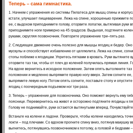
Теперь – сама гимнастика.
1. Начнем с упражнения из системы Пилатеса для мышц спины и корпуса
кстати, улучшает пищеварение. Лежа на спине, хорошенько прижмите по
ее, с выдохом приподнимите голову, оторвите лопатки, вытягивая руки 
приподнимите ноги примерно на 45 градусов. Выдыхая, подтяните колен
руками, скругляя позвоночник. Повторите упражнение три–пять раз.
2. Следующее движение очень полезно для мышцы ягодиц и бедер. Оно 
мускулы и способствует избавлению от целлюлита. Лежа на спине, согнит
стопы поближе к ягодицам. Упритесь пятками в кровать. Руки вытяните в
оторвите таз так, чтобы от плеч до коленей получилась прямая линия. Г
На вдохе вернитесь в исходное положение. Затем опять вытолкните таз 
положении и медленно выпрямите правую ногу вверх. Затем согните ее, 
выпрямите левую ногу. Потом опять согните, поставьте стопу и опустит
ягодиц с поочередным подъемом ног три раза.
3. Теперь – упражнение для позвоночника. Оно поможет вернуть ему гибк
пояснице. Перевернитесь на живот и осторожно подтяните ягодицы к пя
Голову не поднимайте, руки остаются вытянутыми вперед. Почувствуйте
Встаньте на колени и ладони. Проверьте, чтобы колени находились точн
локти – под плечами. Со вдохом прогните спину вниз, потянув макушку вв
выгнитесь, потянувшись позвоночником к потолку, а головой и бедрами –