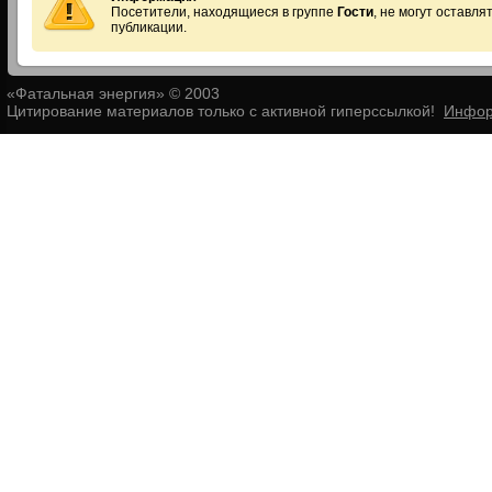
Посетители, находящиеся в группе
Гости
, не могут оставл
публикации.
«Фатальная энергия» © 2003
Цитирование материалов только с активной гиперссылкой!
Инфор