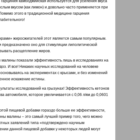
гарциния камбоджийская используется для усиления вкуса
ислым вкусом (как лимон) и довольно часто применяется при
 Помимо этого в традиционной медицине гарциния
лабительного!
орами» жиросжигателей этот является самым популярным.
и предназначено оно для стимуляции липолитической
ызывать расщепление жиров.
 малины показали эффективность лишь в исследованиях на
доз. И все! Никаких научных исследований на человеке
 основываясь на экспериментах с крысами, и без изменений
ренное искажение истины.
ультаты исследований на грызунах! Эффективность кетонов
а автомобиля, которое увеличивается с 0,06 л/км до 0,0601
этой пищевой добавки гораздо больше ее эффективности,
оны малины – это самый лучший пример того, чего можно
актных заявлений типа «подтверждено научным
лении данной пищевой добавки у некоторых людей могут