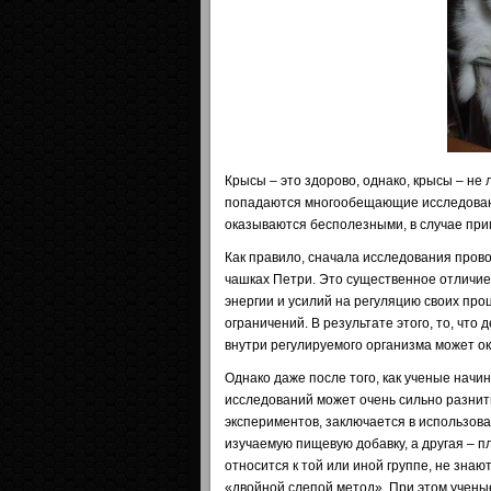
Крысы – это здорово, однако, крысы – не л
попадаются многообещающие исследовани
оказываются бесполезными, в случае при
Как правило, сначала исследования прово
чашках Петри. Это существенное отличие,
энергии и усилий на регуляцию своих про
ограничений. В результате этого, то, что
внутри регулируемого организма может о
Однако даже после того, как ученые начи
исследований может очень сильно разнит
экспериментов, заключается в использова
изучаемую пищевую добавку, а другая – пл
относится к той или иной группе, не знаю
«двойной слепой метод». При этом учены