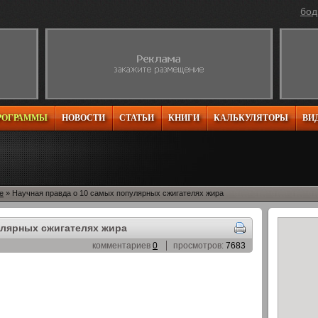
бод
РОГРАММЫ
НОВОСТИ
СТАТЬИ
КНИГИ
КАЛЬКУЛЯТОРЫ
ВИ
е
» Научная правда о 10 самых популярных сжигателях жира
улярных сжигателях жира
комментариев
0
просмотров:
7683