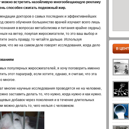
юду можно встретить назойливую многообещающую рекламу
день способен сжигать подкожный жир.
омендации докторов о самых последних и эффективнейших
иод своего обучения большинство врачей изучают всего лишь
х познания в вопросах метаболизма и питания крайне скудны).
ньги на ветер, покупая жиросжигатели, то это ваш выбор и
тите знать правду, то читайте дальше. Используя
рим, что же на самом деле говорят исследования, когда дело
В ЦЕН
ованиям
амых популярных жиросжигателей, я хочу поговорить именно
ть этот параграф, если хотите, однако, я считаю, что эта
о многое.
ат многие научные исследования проводятся не на человеке,
ожно заставить делать то, что нужно, когда нужно и как нужно.
евых добавок через поколения и в течение длительных
и можно делать то, чего нельзя с человеком.