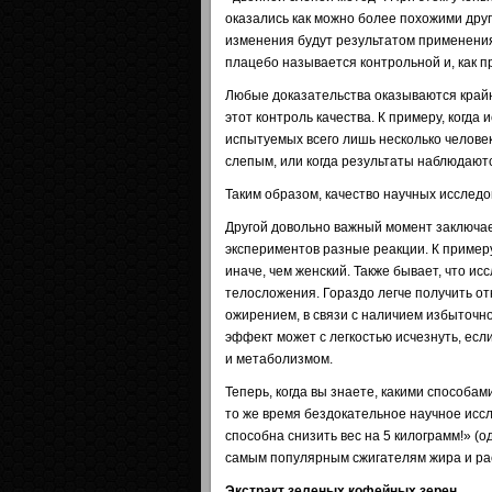
оказались как можно более похожими друг
изменения будут результатом применения
плацебо называется контрольной и, как п
Любые доказательства оказываются крайн
этот контроль качества. К примеру, когда
испытуемых всего лишь несколько человек
слепым, или когда результаты наблюдаютс
Таким образом, качество научных исслед
Другой довольно важный момент заключает
экспериментов разные реакции. К примеру
иначе, чем женский. Также бывает, что 
телосложения. Гораздо легче получить о
ожирением, в связи с наличием избыточн
эффект может с легкостью исчезнуть, есл
и метаболизмом.
Теперь, когда вы знаете, какими способа
то же время бездокательное научное иссл
способна снизить вес на 5 килограмм!» (
самым популярным сжигателям жира и ра
Экстракт зеленых кофейных зерен