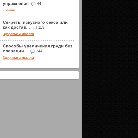
упражнения
44
Тренинг
Секреты искусного секса или
как достав...
113
Здоровье и красота
Способы увеличения груди без
операции...
244
Здоровье и красота