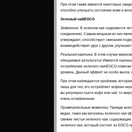
При этом также имеются некоторые свидет
способно улучшать состояние кожи и воло
Зеленый чай/EGCG
Заявление:
В зеленом чае содержится че
соединения). Самым мощным из них являе
утверждают, способствует сжиганию подк
взаимодействуют друг с другом, улучшают
Реальная картина:
В этом случае жиросж
обещаемые результаты! Имеются научные 
потребление зеленого чая/EGCG помогает
уровень. Данный эффект не особо высок, о
При этом наблюдается проблема, которая
лишь для тех, кто потребляет кофеин нере
вы регулярно пьете кофе или чай, то жи
очень ослабленным.
Примечательные моменты:
Прежде всего
видах, таких как катехины зеленого чая 
свежие листья зеленого чая, содержащие 
зеленого чая, который состоит из EGCG п