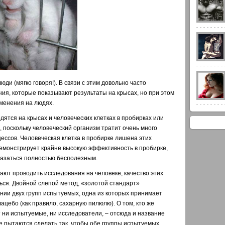
юди (мягко говоря!). В связи с этим довольно часто
я, которые показывают результаты на крысах, но при этом
менения на людях.
дятся на крысах и человеческих клетках в пробирках или
 поскольку человеческий организм тратит очень много
цессов. Человеческая клетка в пробирке лишена этих
 демонстрирует крайне высокую эффективность в пробирке,
казаться полностью бесполезным.
нают проводить исследования на человеке, качество этих
ься. Двойной слепой метод, «золотой стандарт»
нии двух групп испытуемых, одна из которых принимает
ацебо (как правило, сахарную пилюлю). О том, кто же
т ни испытуемые, ни исследователи, – отсюда и название
е пытаются сделать так, чтобы обе группы испытуемых