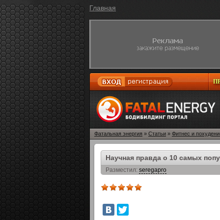
Главная
П
Фатальная энергия
»
Статьи
»
Фитнес и похудени
Научная правда о 10 самых поп
Разместил:
seregapro