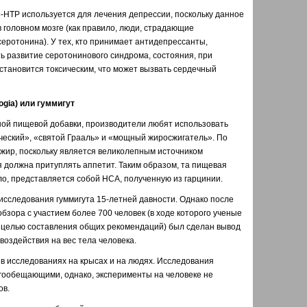
-HTP используется для лечения депрессии, поскольку данное
 головном мозге (как правило, люди, страдающие
еротонина). У тех, кто принимает антидепрессанты,
ь развитие серотонинового синдрома, состояния, при
становится токсическим, что может вызвать сердечный
ogia) или гуммигут
ной пищевой добавки, производители любят использовать
ический», «святой Грааль» и «мощный жиросжигатель». По
жир, поскольку является великолепным источником
я должна притуплять аппетит. Таким образом, та пищевая
ило, представляется собой HCA, полученную из гарцинии.
сследования гуммигута 15-летней давности. Однако после
бзора с участием более 700 человек (в ходе которого ученые
 целью составления общих рекомендаций) был сделан вывод
 воздействия на вес тела человека.
 в исследованиях на крысах и на людях. Исследования
огообещающими, однако, эксперименты на человеке не
ов.