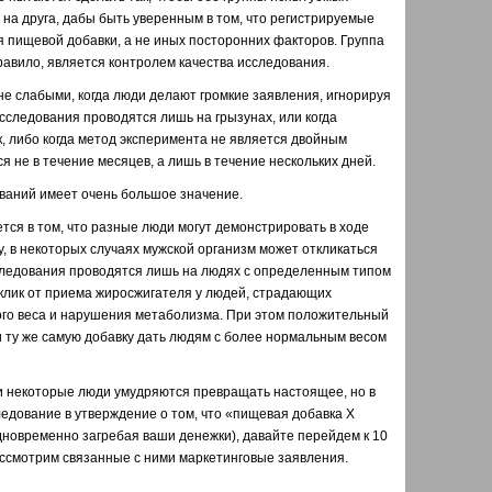
 на друга, дабы быть уверенным в том, что регистрируемые
 пищевой добавки, а не иных посторонних факторов. Группа
равило, является контролем качества исследования.
е слабыми, когда люди делают громкие заявления, игнорируя
 исследования проводятся лишь на грызунах, или когда
, либо когда метод эксперимента не является двойным
я не в течение месяцев, а лишь в течение нескольких дней.
ований имеет очень большое значение.
ся в том, что разные люди могут демонстрировать в ходе
, в некоторых случаях мужской организм может откликаться
исследования проводятся лишь на людях с определенным типом
тклик от приема жиросжигателя у людей, страдающих
ого веса и нарушения метаболизма. При этом положительный
и ту же самую добавку дать людям с более нормальным весом
ми некоторые люди умудряются превращать настоящее, но в
едование в утверждение о том, что «пищевая добавка Х
одновременно загребая ваши денежки), давайте перейдем к 10
ссмотрим связанные с ними маркетинговые заявления.