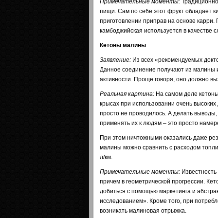
Примечательные моменты:
Традиционно 
пищи. Сам по себе этот фрукт обладает к
приготовлении приправ на основе карри.
камбоджийская используется в качестве с
Кетоны малины
Заявление:
Из всех «рекомендуемых докт
Данное соединение получают из малины 
активности. Проще говоря, оно должно в
Реальная картина:
На самом деле кетоны
крысах при использовании очень высоких 
просто не проводилось. А делать выводы,
применять их к людям – это просто наме
При этом ничтожными оказались даже рез
малины можно сравнить с расходом топлив
л/км.
Примечательные моменты:
Известность 
причем в геометрической прогрессии. Кет
добиться с помощью маркетинга и абстр
исследованием». Кроме того, при потреб
возникать малиновая отрыжка.