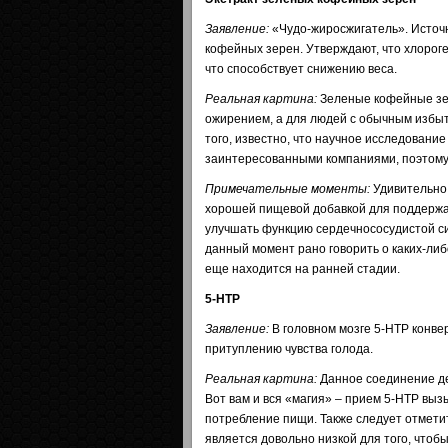
Заявление:
«Чудо-жиросжигатель». Источ
кофейных зерен. Утверждают, что хлорог
что способствует снижению веса.
Реальная картина:
Зеленые кофейные зе
ожирением, а для людей с обычным избыт
того, известно, что научное исследован
заинтересованными компаниями, поэтому 
Примечательные моменты:
Удивительно,
хорошей пищевой добавкой для поддержан
улучшать функцию сердечнососудистой си
данный момент рано говорить о каких-ли
еще находится на ранней стадии.
5-HTP
Заявление:
В головном мозге 5-HTP конве
притуплению чувства голода.
Реальная картина:
Данное соединение де
Вот вам и вся «магия» – прием 5-HTP выз
потребление пищи. Также следует отметит
является довольно низкой для того, чтоб