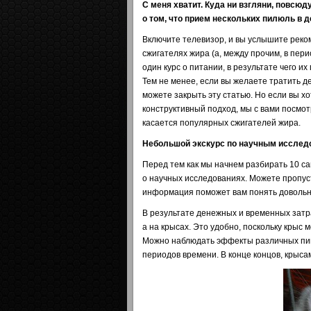
С меня хватит. Куда ни взгляни, повс
о том, что прием нескольких пилюль в 
Включите телевизор, и вы услышите рек
сжигателях жира (а, между прочим, в пер
один курс о питании, в результате чего и
Тем не менее, если вы желаете тратить де
можете закрыть эту статью. Но если вы хо
конструктивный подход, мы с вами посмот
касается популярных сжигателей жира.
Небольшой экскурс по научным исслед
Перед тем как мы начнем разбирать 10 с
о научных исследованиях. Можете пропусти
информация поможет вам понять довольн
В результате денежных и временных затр
а на крысах. Это удобно, поскольку крыс м
Можно наблюдать эффекты различных пищ
периодов времени. В конце концов, крысам