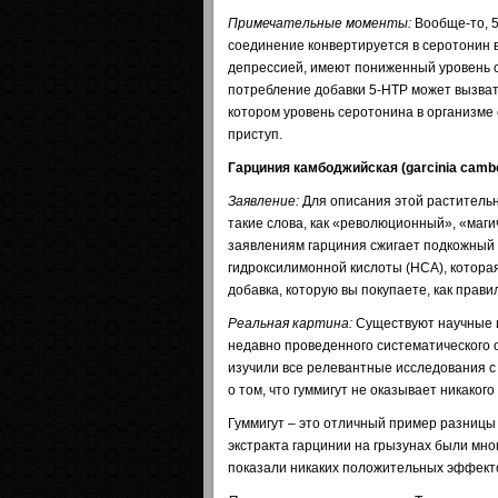
Примечательные моменты:
Вообще-то, 5
соединение конвертируется в серотонин в
депрессией, имеют пониженный уровень с
потребление добавки 5-HTP может вызват
котором уровень серотонина в организме 
приступ.
Гарциния камбоджийская (garcinia camb
Заявление:
Для описания этой раститель
такие слова, как «революционный», «маг
заявлениям гарциния сжигает подкожный 
гидроксилимонной кислоты (HCA), котора
добавка, которую вы покупаете, как прав
Реальная картина:
Существуют научные и
недавно проведенного систематического о
изучили все релевантные исследования с
о том, что гуммигут не оказывает никакого
Гуммигут – это отличный пример разницы
экстракта гарцинии на грызунах были мн
показали никаких положительных эффект