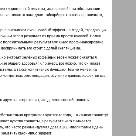
ник хлорогеновой кислоты, исчезающей при обжаривании
еновая кислота замедляет абсорбцию глюкозы организмом,
рна оказывают очень слабый эффект на людей, страдающих
очным весом результат их приема просто нулевой. Более
ие с положительными результатами было профинансировано
воспринимать его стоит с долей скептицизма.
 но экстракт зеленых кофейных зерен может оказаться
ия общего здоровья! К примеру, возможно, что он может
стемы, а также когнитивную функцию. Тем не менее, на
бо конкретных рекомендация, изучение данных эффектов все
ртируется в серотонин, что должно способствовать
йствительно притупляет чувство голода, – вызывая тошноту!
ывает чувство тошноты, в результате чего снижается
ь, что часто рекомендуемая доза в 200 миллиграмм в день
ы заметить какой-либо эффект.