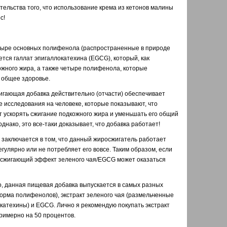
ельства того, что использование крема из кетонов малины
с!
тыре основных полифенола (распространенные в природе
тся галлат эпигаллокатехина (EGCG), который, как
ожного жира, а также четыре полифенола, которые
 общее здоровье.
игающая добавка действительно (отчасти) обеспечивает
исследования на человеке, которые показывают, что
 ускорять сжигание подкожного жира и уменьшать его общий
днако, это все-таки доказывает, что добавка работает!
 заключается в том, что данный жиросжигатель работает
гулярно или не потребляет его вовсе. Таким образом, если
росжигающий эффект зеленого чая/EGCG может оказаться
, данная пищевая добавка выпускается в самых разных
(форма полифенолов), экстракт зеленого чая (размельченные
катехины) и EGCG. Лично я рекомендую покупать экстракт
римерно на 50 процентов.