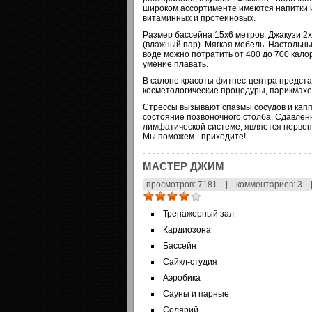
широком ассортименте имеются напитки и
витаминных и протеиновых.
Размер бассейна 15х6 метров. Джакузи 2x
(влажный пар). Мягкая мебель. Настольны
воде можно потратить от 400 до 700 кало
умение плавать.
В салоне красоты фитнес-центра представ
косметологические процедуры, парикмахе
Стрессы вызывают спазмы сосудов и капп
состояние позвоночного столба. Сдавлен
лимфатической системе, является перво
Мы поможем - приходите!
МАСТЕР ДЖИМ
просмотров: 7181
|
комментариев: 3
Тренажерный зал
Кардиозона
Бассейн
Сайкл-студия
Аэробика
Сауны и парные
Солярий