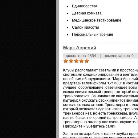
Единоборства
Детская комната
Медицинское тестирование
Салон красоты
Персональный тренинг
Марк Аврелий
просмотров: 4854
|
комментариев: 0
Клубы располагают светлыми и простор
системами кондиционирования и вентил
новейшим оборудованием. "Марк Арвелий
представителем фирмы "GYM80" в России.
лучшее оборудование, отвечающее всем 
всегда внимательный тренер, который пом
тренироваться. За новичками внимательн
пытаемся окружать своих клиентов внима
смысле со всех сторон. Тренажеры в зал
который позволяет сделать вашу тренир
тренажеров нет, но есть тренажеры, дубл
нас не бывает очередей на тренажеры. А
тренажерных залов у нас очень внушительн
Приходите и убедитесь сами!
Занятия по аэробике в наших клубах пров