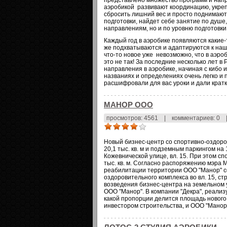
представлено множество программ и нап
аэробикой развивают координацию, укре
сбросить лишний вес и просто поднимают
подготовки, найдет себе занятие по душе, 
направлениям, но и по уровню подготовки
Каждый год в аэробике появляются какие
же подхватываются и адаптируются к наше
что-то новое уже невозможно, что в аэро
это не так! За последние несколько лет 
направления в аэробике, начиная с кибо и
названиях и определениях очень легко и 
расшифровали для вас уроки и дали крат
МАНОР ООО
просмотров: 4561
|
комментариев: 0
Новый бизнес-центр со спортивно-оздор
20,1 тыс. кв. м и подземным паркингом н
Кожевнической улице, вл. 15. При этом сп
тыс. кв. м. Согласно распоряжению мэра М
реабилитации территории ООО "Манор" с
оздоровительного комплекса во вл. 15, стр
возведения бизнес-центра на земельном 
ООО "Манор". В компании "Декра", реализу
какой пропорции делится площадь нового
инвестором строительства, и ООО "Манор"