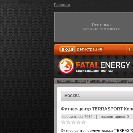
Главная
П
Фатальная энергия
»
Фитнес клубы и тренажерны
МОСКВА
Фитнес-центр TERRASPORT Коп
просмотров: 7639
|
комментариев: 0
Фитнес-центр премиум-класса "TERRASPO