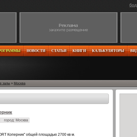
бод
РОГРАММЫ
НОВОСТИ
СТАТЬИ
КНИГИ
КАЛЬКУЛЯТОРЫ
ВИ
е залы
»
Москва
ерник
|
город: Москва
RT Коперник" общей площадью 2700 кв м.