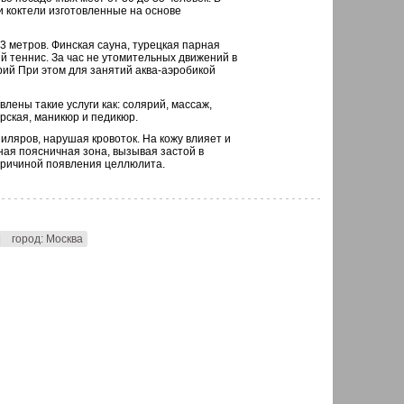
 коктели изготовленные на основе
3 метров. Финская сауна, турецкая парная
й теннис. За час не утомительных движений в
рий При этом для занятий аква-аэробикой
лены такие услуги как: солярий, массаж,
рская, маникюр и педикюр.
иляров, нарушая кровоток. На кожу влияет и
ная поясничная зона, вызывая застой в
причиной появления целлюлита.
|
город: Москва