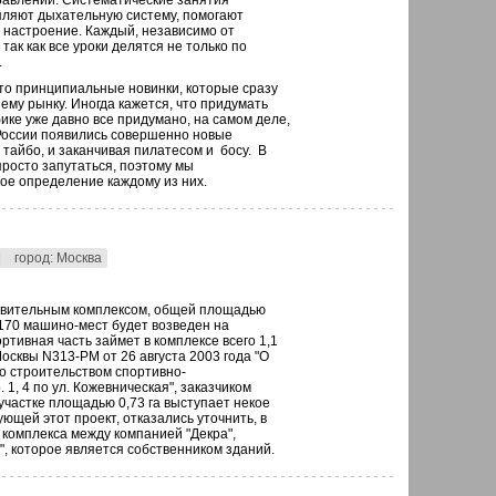
равлений. Систематические занятия
пляют дыхательную систему, помогают
 настроение. Каждый, независимо от
так как все уроки делятся не только по
.
-то принципиальные новинки, которые сразу
му рынку. Иногда кажется, что придумать
бике уже давно все придумано, на самом деле,
в России появились совершенно новые
 тайбо, и заканчивая пилатесом и босу. В
просто запутаться, поэтому мы
кое определение каждому из них.
|
город: Москва
овительным комплексом, общей площадью
а 170 машино-мест будет возведен на
ортивная часть займет в комплексе всего 1,1
осквы N313-РМ от 26 августа 2003 года "О
о строительством спортивно-
. 1, 4 по ул. Кожевническая", заказчиком
участке площадью 0,73 га выступает некое
ющей этот проект, отказались уточнить, в
 комплекса между компанией "Декра",
, которое является собственником зданий.