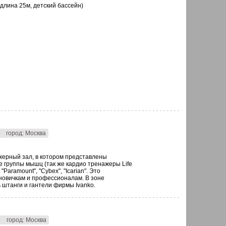
длина 25м, детский бассейн)
город: Москва
ерный зал, в котором представлены
 группы мышц (так же кардио тренажеры Life
"Paramount", "Cybex", "Icarian". Это
новичкам и профессионалам. В зоне
 штанги и гантели фирмы Ivanko.
|
город: Москва