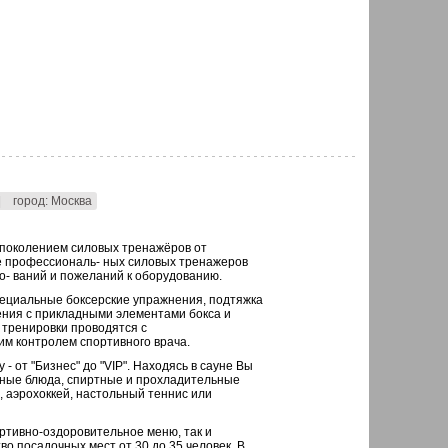
|
город: Москва
поколением силовых тренажёров от
 профессиональ- ных силовых тренажеров
о- ваний и пожеланий к оборудованию.
пециальные боксерские упражнения, подтяжка
ния с прикладными элементами бокса и
е тренировки проводятся с
м контролем спортивного врача.
 - от "Бизнес" до "VIP". Находясь в сауне Вы
дные блюда, спиртные и прохладительные
, аэрохоккей, настольный теннис или
ортивно-оздоровительное меню, так и
во посадочных мест от 30 до 35 человек. В