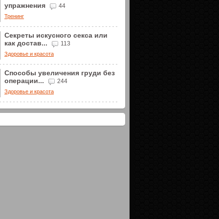
упражнения
44
Тренинг
Секреты искусного секса или
как достав...
113
Здоровье и красота
Способы увеличения груди без
операции...
244
Здоровье и красота