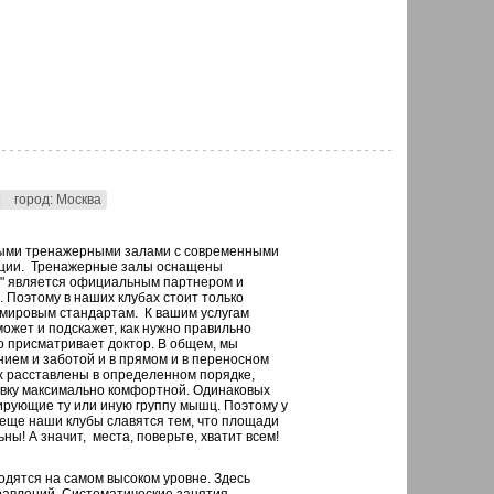
|
город: Москва
ными тренажерными залами с современными
яции. Тренажерные залы оснащены
" является официальным партнером и
 Поэтому в наших клубах стоит только
мировым стандартам. К вашим услугам
ожет и подскажет, как нужно правильно
о присматривает доктор. В общем, мы
нием и заботой и в прямом и в переносном
ах расставлены в определенном порядке,
овку максимально комфортной. Одинаковых
ирующие ту или иную группу мышц. Поэтому у
 еще наши клубы славятся тем, что площади
ы! А значит, места, поверьте, хватит всем!
одятся на самом высоком уровне. Здесь