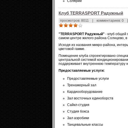
Солярий
Клуб TERRASPORT Радужный
просмотров: 8011
|
комментариев: 0
|
"TERRASPORT Радужный"
- клуб общей 
самом центре жилого района Солнцево, в
Исходя из названия микро-района, интер
цветовой гамме.
Помещение клуба спроектировано специа
центральной системой кондиционирования
поддерживает внутреннюю температуру на
Предоставляемые услуги:
Предоставляемые услуги
Тренажерный зал
Кардиооборудование
Зал восточных единоборств
Сайкл-студия
Студия бокса
Зал аэробики
Танцевальные классы