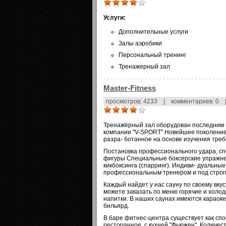
Услуги:
Дополнительные услуги
Залы аэробики
Персональный тренинг
Тренажерный зал
Master-Fitness
просмотров: 4233
|
комментариев: 0
Тренажёрный зал оборудован последним 
компании "V-SPORT" Новейшее поколение
разра- ботанное на основе изучения треб
Постановка профессионального удара, с
фигуры Специальные боксерские упражне
кикбоксинга (спарринг). Индиви- дуальны
профессиональным тренером и под строги
Каждый найдет у нас сауну по своему вкусу
можете заказать по меню горячие и холо
напитки. В наших саунах имеются караоке
бильярд.
В баре фитнес-центра существует как сп
ресторанное, с кухней "Фьюжен". Количест