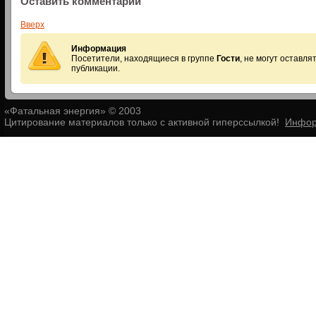
Оставить комментарий
Вверх
Информация
Посетители, находящиеся в группе
Гости
, не могут оставл
публикации.
«Фатальная энергия» © 2003
Цитирование материалов только с активной гиперссылкой!
Инфор