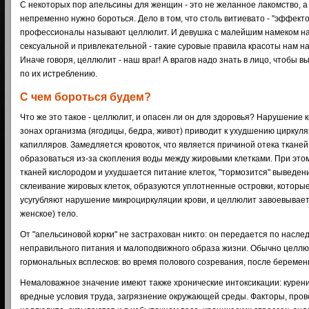
С некоторых пор апельсины для женщин - это не желанное лакомство, а
непременно нужно бороться. Дело в том, что столь витиевато - "эффекто
профессионалы называют целлюлит. И девушка с малейшим намеком на 
сексуальной и привлекательной - такие суровые правила красоты нам н
Иначе говоря, целлюлит - наш враг! А врагов надо знать в лицо, чтобы 
по их истреблению.
С чем бороться будем?
Что же это такое - целлюлит, и опасен ли он для здоровья? Нарушение
зонах организма (ягодицы, бедра, живот) приводит к ухудшению циркул
капилляров. Замедляется кровоток, что является причиной отека ткане
образоваться из-за скопления воды между жировыми клетками. При эт
тканей кислородом и ухудшается питание клеток, "тормозится" выведен
склеивание жировых клеток, образуются уплотненные островки, которые
усугубляют нарушение микроциркуляции крови, и целлюлит завоевывает ж
женское) тело.
От "апельсиновой корки" не застрахован никто: он передается по насле
неправильного питания и малоподвижного образа жизни. Обычно целлю
гормональных всплесков: во время полового созревания, после беремен
Немаловажное значение имеют также хронические интоксикации: курени
вредные условия труда, загрязнение окружающей среды. Факторы, про