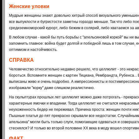
Женские уловки
Мудрые женщины знают довольно хитрый способ визуального уменьшен
все выпуклости и бугристости заметны гораздо меньше. Так что либо по
средиземноморский курорт, либо бежим в солярий, либо хватаемся за а
В любом случае - какой бы путь борьбы с "апельсиновой коркой" вы ни в
запомнить главное: война будет долгой и победной лишь в том случае, 
оптимизм и настойчивость.
СПРАВКА
Человечество относительно недавно решило, что целлюлит - это некрас
бороться. Вспомните женщин с картин Тициана, Рембрандта, Рубенса... В
выписаны живо и очень подробно. А импрессионисты и постимпрессиони
изображали "корку" даже слишком реалистично.
На скульптурах прошлых лет целлюлит можно даже потрогать - прекрасн
характерные ямочки и впадинки. Тогда целлюлит не считался некрасивым
неухоженность бедер не переживал. Причина проста: женщин почти ник
Пышные платья до пят прекрасно скрывали все недостатки. Случайным
апельсина" могли быть только слуги, помогающие одеваться и совершать
стеснялся? И только во второй половине XX века в моду вошел спортив
ФАКТ