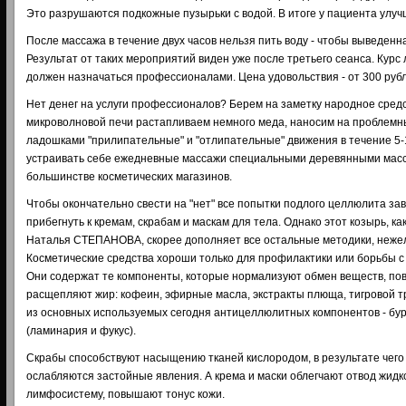
Это разрушаются подкожные пузырьки с водой. В итоге у пациента улу
После массажа в течение двух часов нельзя пить воду - чтобы выведенн
Результат от таких мероприятий виден уже после третьего сеанса. Курс
должен назначаться профессионалами. Цена удовольствия - от 300 рубл
Нет денег на услуги профессионалов? Берем на заметку народное средс
микроволновой печи растапливаем немного меда, наносим на проблемны
ладошками "прилипательные" и "отлипательные" движения в течение 5-
устраивать себе ежедневные массажи специальными деревянными мас
большинстве косметических магазинов.
Чтобы окончательно свести на "нет" все попытки подлого целлюлита за
прибегнуть к кремам, скрабам и маскам для тела. Однако этот козырь, к
Наталья СТЕПАНОВА, скорее дополняет все остальные методики, неже
Косметические средства хороши только для профилактики или борьбы с "
Они содержат те компоненты, которые нормализуют обмен веществ, по
расщепляют жир: кофеин, эфирные масла, экстракты плюща, тигровой тр
из основных используемых сегодня антицеллюлитных компонентов - бу
(ламинария и фукус).
Скрабы способствуют насыщению тканей кислородом, в результате чего
ослабляются застойные явления. А крема и маски облегчают отвод жидк
лимфосистему, повышают тонус кожи.