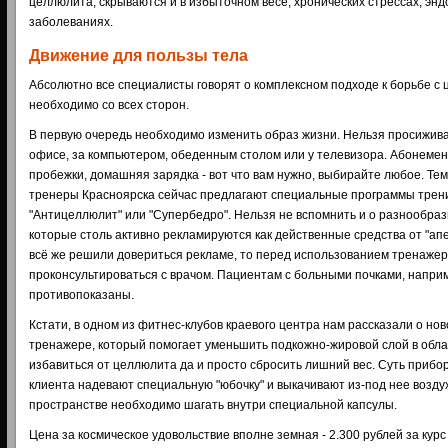
целлюлита, скрываются и в избыточном весе, хронических стрессах, эн
заболеваниях.
Движение для пользы тела
Абсолютно все специалисты говорят о комплексном подходе к борьбе с 
необходимо со всех сторон.
В первую очередь необходимо изменить образ жизни. Нельзя просижива
офисе, за компьютером, обеденным столом или у телевизора. Абонемент
пробежки, домашняя зарядка - вот что вам нужно, выбирайте любое. Тем
тренеры Красноярска сейчас предлагают специальные программы трен
"Антицеллюлит" или "Супербедро". Нельзя не вспомнить и о разнообра
которые столь активно рекламируются как действенные средства от "апе
всё же решили довериться рекламе, то перед использованием тренажер
проконсультироваться с врачом. Пациентам с больными почками, наприм
противопоказаны.
Кстати, в одном из фитнес-клубов краевого центра нам рассказали о но
тренажере, который помогает уменьшить подкожно-жировой слой в област
избавиться от целлюлита да и просто сбросить лишний вес. Суть прибора
клиента надевают специальную "юбочку" и выкачивают из-под нее возду
пространстве необходимо шагать внутри специальной капсулы.
Цена за космическое удовольствие вполне земная - 2.300 рублей за курс