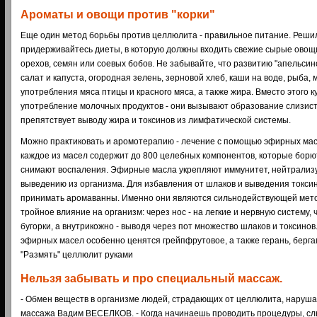
Ароматы и овощи против "корки"
Еще один метод борьбы против целлюлита - правильное питание. Решил
придерживайтесь диеты, в которую должны входить свежие сырые овощи
орехов, семян или соевых бобов. Не забывайте, что развитию "апельсин
салат и капуста, огородная зелень, зерновой хлеб, каши на воде, рыба,
употребления мяса птицы и красного мяса, а также жира. Вместо этого 
употребление молочных продуктов - они вызывают образование слизист
препятствует выводу жира и токсинов из лимфатической системы.
Можно практиковать и аромотерапию - лечение с помощью эфирных мас
каждое из масел содержит до 800 целебных компонентов, которые борю
снимают воспаления. Эфирные масла укрепляют иммунитет, нейтрализу
выведению из организма. Для избавления от шлаков и выведения токси
принимать аромаванны. Именно они являются сильнодействующей мето
тройное влияние на организм: через нос - на легкие и нервную систему, 
бугорки, а внутрикожно - выводя через пот множество шлаков и токсин
эфирных масел особенно ценятся грейпфрутовое, а также герань, бергам
"Размять" целлюлит руками
Нельзя забывать и про специальный массаж.
- Обмен веществ в организме людей, страдающих от целлюлита, нарушае
массажа Вадим ВЕСЕЛКОВ. - Когда начинаешь проводить процедуры, сл