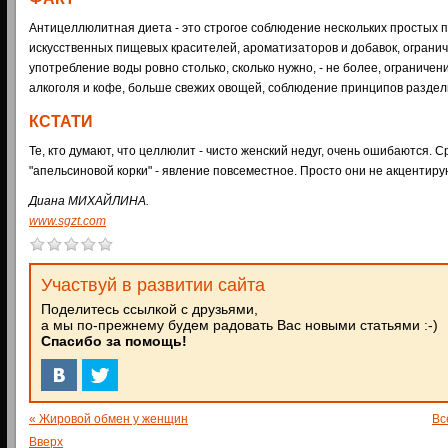
Антицеллюлитная диета - это строгое соблюдение нескольких простых 
искусственных пищевых красителей, ароматизаторов и добавок, ограни
употребление воды ровно столько, сколько нужно, - не более, ограничен
алкоголя и кофе, больше свежих овощей, соблюдение принципов раздел
КСТАТИ
Те, кто думают, что целлюлит - чисто женский недуг, очень ошибаются.
"апельсиновой корки" - явление повсеместное. Просто они не акцентиру
Диана МИХАЙЛИНА.
www.sgzt.com
Участвуй в развитии сайта
Поделитесь ссылкой с друзьями,
а мы по-прежнему будем радовать Вас новыми статьями :-)
Спасибо за помощь!
« Жировой обмен у женщин
Вс
Вверх