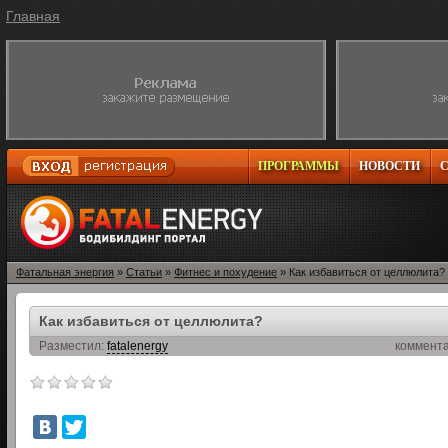
Главная
ПРОГРАММЫ
НОВОСТИ
Фатальная энергия
»
Статьи
»
Фитнес и похудение
» Как избавиться от целлюлита?
Как избавиться от целлюлита?
Разместил:
fatalenergy
коммент