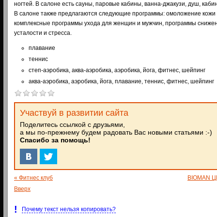
ногтей. В салоне есть сауны, паровые кабины, ванна-джакузи, душ, каби
В салоне также предлагаются следующие программы: омоложение кожи л
комплексные программы ухода для женщин и мужчин, программы снижен
усталости и стресса.
плавание
теннис
cтеп-аэробика, аква-аэробика, аэробика, йога, фитнес, шейпинг
аква-аэробика, аэробика, йога, плавание, теннис, фитнес, шейпинг
Участвуй в развитии сайта
Поделитесь ссылкой с друзьями,
а мы по-прежнему будем радовать Вас новыми статьями :-)
Спасибо за помощь!
« Фитнес клуб
BIOMAN Ц
Вверх
!
Почему текст нельзя копировать?